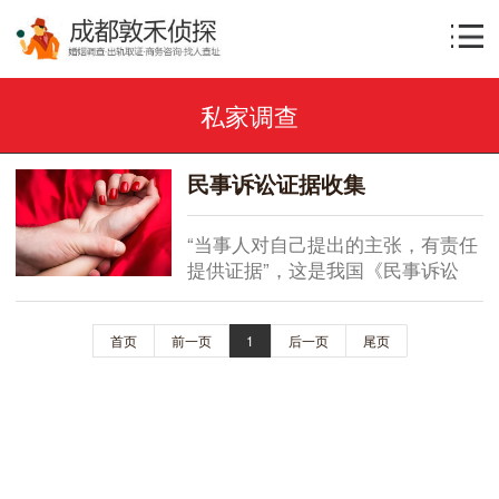
私家调查
民事诉讼证据收集
“当事人对自己提出的主张，有责任
提供证据”，这是我国《民事诉讼
法》所确立的“谁主张谁举证”举证
责任原则。同时，法律又规定：“当
首页
前一页
1
后一页
尾页
事人及其诉讼代理人因客观原因不
能自行收集的证据，或人民法院认
为审理案件需要的证据，人民法院
应当调查收集。”由此可以看出在证
据的提供问题上，我国现行立法确
立的是以当事人举证为主...