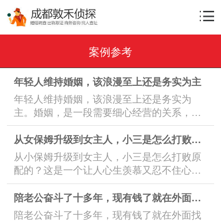
案例参考
年轻人维持婚姻，该浪漫至上还是务实为主
年轻人维持婚姻，该浪漫至上还是务实为
主。婚姻，是一段需要细心经营的关系，需
要双方共同努力、包容和理解。在当今社会
中，许多年轻人对于婚姻的态度开始发生变
从女保姆升级到女主人，小三是怎么打败原配的
化，社会价值观的转变和个人价值的追求使
从小保姆升级到女主人，小三是怎么打败原
得浪漫与务实之间的选择成为了一个讨论的
配的？这是一个让人心生羡慕又忍不住心痛
焦点。婚姻，从来都不是两个人的简单结
的故事。在这个现实的生活中，情感的纷争
合，更是关系着整个家庭、社会和人生的
往往既令人神往，又让人心伤。从小保姆到
陪老公奋斗了十多年，现有钱了就在外面找女人
选...
女主人的蜕变，背后隐藏着多少艰辛和努
陪老公奋斗了十多年，现有钱了就在外面找