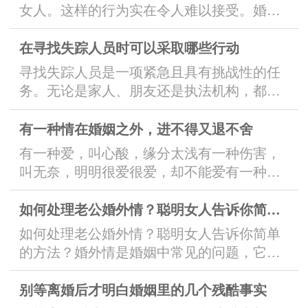
力？而小三又是如何得以成功取代原配的
女人。这样的行为实在令人难以接受。婚姻
呢？她从小保姆的身份逐渐崭露光芒，不仅
是一种承诺和责任，而不是为了个人利益而
因为她的美貌，更因为她的聪明才智和敏
随意背叛的借口。在婚姻中，夫妻之间应该
在寻找失踪人员时可以采取哪些行动
锐...
相互扶持，共同进退。经过十多年的共同努
寻找失踪人员是一项紧急且具有挑战性的任
力，理应享受到彼此的成功和幸福。然而，
务。无论是家人、朋友还是执法机构，都希
当老公在有了经济基础后，却选择出轨，这
望能够尽快找到失踪的人员，以确保他们的
不仅是对婚姻的亵渎，更是对夫妻之间...
正常。以下是在寻找失踪人员时可以采取的
有一种情在婚姻之外，进不得又退不舍
一些行动。首先，及时报警是寻找失踪人员
有一种爱，叫心酸，缘分太浅有一种伤害，
的关键步骤之一。一旦确认有人失踪，立即
叫无奈，明明很爱很爱，却不能爱有一种
通知当地警察或相关执法机构，提供详细的
情，叫婚姻之外，进不去，退不舍有一种爱
失踪人员信息和可能的线索。警方将根...
情，叫遗憾，在错时间里爱上了你爱情，未
如何处理老公婚外情？聪明女人告诉你简单的方法
曾有对错，时光有对错；爱一位人，未曾有
如何处理老公婚外情？聪明女人告诉你简单
对错，爱错了人，已经是错。爱情很美，激
的方法？婚外情是婚姻中常见的问题，它可
发了许多诗人的灵感，没有天赋的人，融入
能给家庭带来不可挽回的破裂和伤害。然
爱情之中，心都会变得柔情，增添几分诗...
而，作为一个聪明的女人，你可以采取一些
别等离婚后才明白婚姻里的几个残酷事实
简单而实用的方法来处理这个棘手的问题。