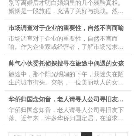
别等离婚后才明白婚姻里的几个残酷真相。
首先，保持冷静和理智是非常重要的。当你
婚姻是一段旅程，充满了美好与挑战。然
发现自己的丈夫有婚外情时，可能会感到极
而，很多人在婚姻中经历了许多意想不到的
度的愤怒、伤心和失望。然而，情绪...
事情，直到分离才真正意识到其中的苦涩。
市场调查对于企业的重要性，自然不言而喻
首先，婚姻需要不断的努力和付出。爱情是
市场调查对于企业的重要性，自然不言而
婚姻的起点，但并不足以维系一段长久的婚
喻。作为企业家或经营者，了解市场需求和
姻关系。在婚姻中，双方需要经营和维护爱
竞争环境是取得成功的关键。通过市场调
情的火花，通过沟通、理解和包容来解决...
查，企业可以有效了解目标市场的特点和趋
帅气小伙委托侦探搜寻在旅途中偶遇的女孩
势，把握消费者需求的变化，以便有针对性
旅途中，那个阳光明媚的下午，我迷失在陌
地制定战略和决策。首先，市场调查可以帮
生的城市街头。突然，一位美丽动人的女孩
助企业了解目标市场的特点和潜在机会。通
向我走来，在拥挤的人群中闪耀着她独特的
过调查市场的消费者行为、偏好和需求，
光芒。她拥有一头长发，如丝般柔软，在微
华侨归国念知音，老人请寻人公司寻旧友下落
企...
风中轻轻飘扬。她的眼睛明亮而晶莹，仿佛
华侨归国念知音，老人请寻人公司寻旧友下
能透视我的内心。她穿着一袭清新的连衣
落。近年来，许多华侨归国定居，在追求物
裙，展现出她优雅的气质。她的笑容温暖而
质富足的同时，也渴望找到曾经的知音、老
甜美，让我感受到了幸福的滋味。在那一...
友。然而，岁月如梭，人事已非，这让许多