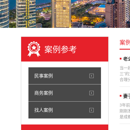
案
案例参考
老
当一
三”
民事案例
合理
商务案例
妻
3年
找人案例
刚刚
是成