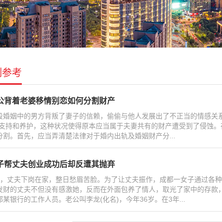
例参考
公背着老婆移情别恋如何分割财产
段婚姻中的男方背叛了妻子的信赖，偷偷与他人发展出了不正当的情感关
的支持和养护，这种状况使得原本应当属于夫妻共有的财产遭受到了侵蚀
分割。首先，应当弄清楚法律对于婚内出轨及婚姻财产分...
子帮丈夫创业成功后却反遭其抛弃
前，丈夫下岗在家，整日愁眉苦脸。为了让丈夫振作，成都一女子通过各
发财的丈夫不但没有感激她，反而在外面包养了情人，取光了家中的存款，
都某银行的工作人员。老公叫李龙(化名)，今年36岁。在3年...